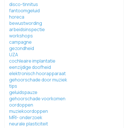
disco-tinnitus
fantoomgeluid
horeca
bewustwording
arbeidsinspectie
workshops
campagne
gezondheid
UZA
cochleaire implantatie
eenzijdige doofheid
elektronisch hoorapparaat
gehoorschade door muziek
tips
geluidspauze
gehoorschade voorkomen
oordoppen
muziekoordoppen
MRI- onderzoek
neurale plasticiteit