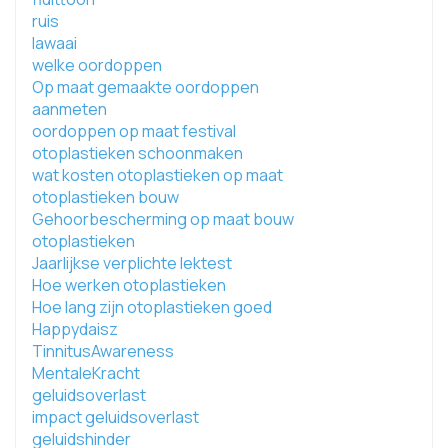
ruis
lawaai
welke oordoppen
Op maat gemaakte oordoppen
aanmeten
oordoppen op maat festival
otoplastieken schoonmaken
wat kosten otoplastieken op maat
otoplastieken bouw
Gehoorbescherming op maat bouw
otoplastieken
Jaarlijkse verplichte lektest
Hoe werken otoplastieken
Hoe lang zijn otoplastieken goed
Happydaisz
TinnitusAwareness
MentaleKracht
geluidsoverlast
impact geluidsoverlast
geluidshinder