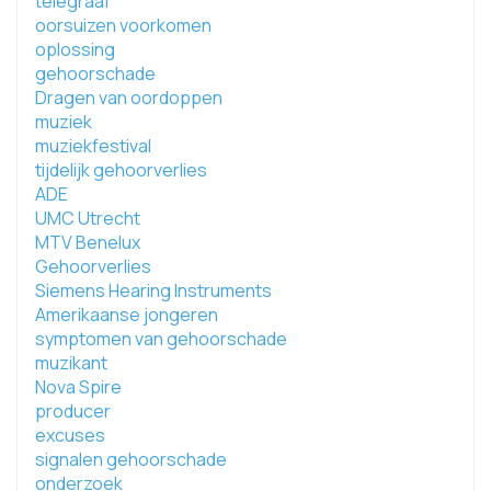
telegraaf
oorsuizen voorkomen
oplossing
gehoorschade
Dragen van oordoppen
muziek
muziekfestival
tijdelijk gehoorverlies
ADE
UMC Utrecht
MTV Benelux
Gehoorverlies
Siemens Hearing Instruments
Amerikaanse jongeren
symptomen van gehoorschade
muzikant
Nova Spire
producer
excuses
signalen gehoorschade
onderzoek