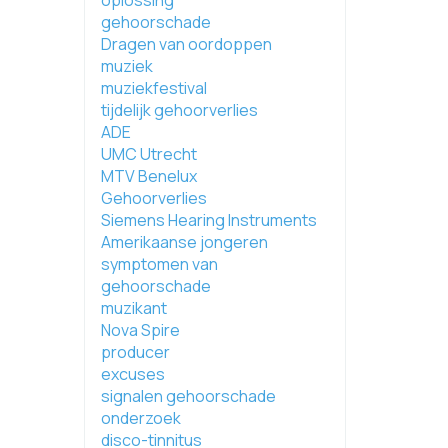
oplossing
gehoorschade
Dragen van oordoppen
muziek
muziekfestival
tijdelijk gehoorverlies
ADE
UMC Utrecht
MTV Benelux
Gehoorverlies
Siemens Hearing Instruments
Amerikaanse jongeren
symptomen van
gehoorschade
muzikant
Nova Spire
producer
excuses
signalen gehoorschade
onderzoek
disco-tinnitus