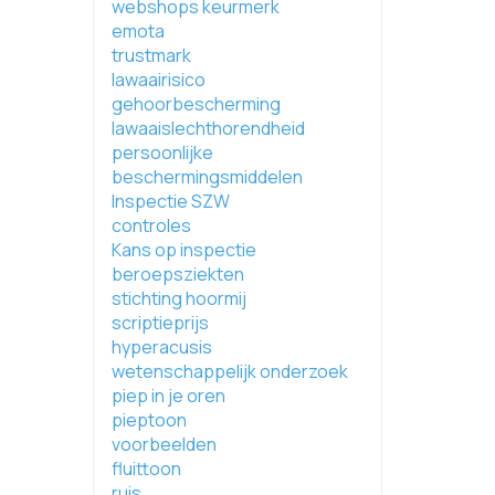
webshops keurmerk
emota
trustmark
lawaairisico
gehoorbescherming
lawaaislechthorendheid
persoonlijke
beschermingsmiddelen
Inspectie SZW
controles
Kans op inspectie
beroepsziekten
stichting hoormij
scriptieprijs
hyperacusis
wetenschappelijk onderzoek
piep in je oren
pieptoon
voorbeelden
fluittoon
ruis