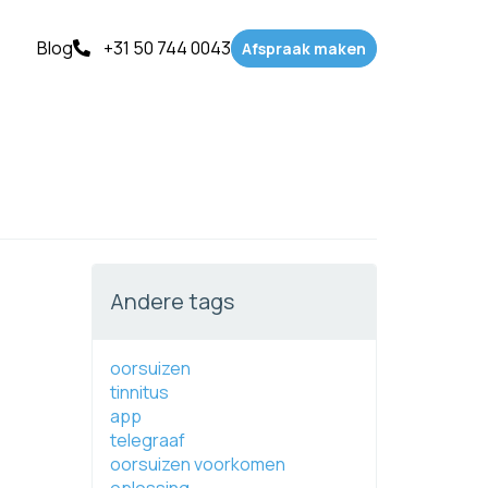
Blog
+31 50 744 0043
Afspraak maken
Andere tags
oorsuizen
tinnitus
app
telegraaf
oorsuizen voorkomen