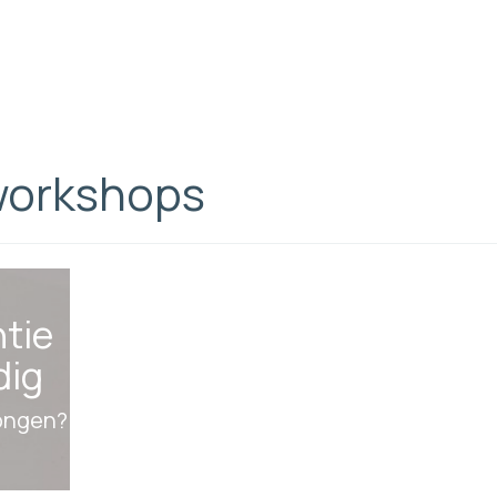
 workshops
tie
dig
ongen?