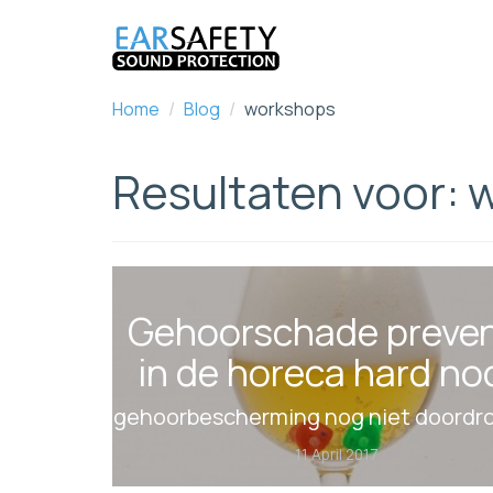
Home
/
Blog
/
workshops
Resultaten voor:
Gehoorschade preven
in de horeca hard no
gehoorbescherming nog niet doordr
11 April 2017