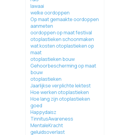
lawaai
welke oordoppen
Op maat gemaakte oordoppen
aanmeten
oordoppen op maat festival
otoplastieken schoonmaken
wat kosten otoplastieken op
maat
otoplastieken bouw
Gehoorbescherming op maat
bouw
otoplastieken
Jaarlijkse verplichte lektest
Hoe werken otoplastieken
Hoe lang zijn otoplastieken
goed
Happydaisz
TinnitusAwareness
MentaleKracht
geluidsoverlast