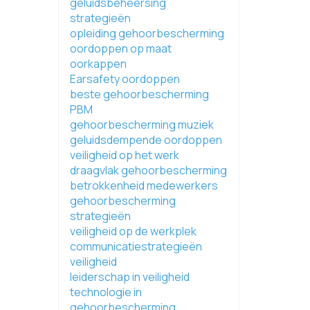
geluidsbeheersing
strategieën
opleiding gehoorbescherming
oordoppen op maat
oorkappen
Earsafety oordoppen
beste gehoorbescherming
PBM
gehoorbescherming muziek
geluidsdempende oordoppen
veiligheid op het werk
draagvlak gehoorbescherming
betrokkenheid medewerkers
gehoorbescherming
strategieën
veiligheid op de werkplek
communicatiestrategieën
veiligheid
leiderschap in veiligheid
technologie in
gehoorbescherming