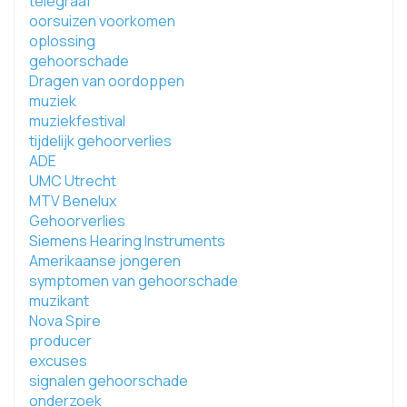
telegraaf
oorsuizen voorkomen
oplossing
gehoorschade
Dragen van oordoppen
muziek
muziekfestival
tijdelijk gehoorverlies
ADE
UMC Utrecht
MTV Benelux
Gehoorverlies
Siemens Hearing Instruments
Amerikaanse jongeren
symptomen van gehoorschade
muzikant
Nova Spire
producer
excuses
signalen gehoorschade
onderzoek