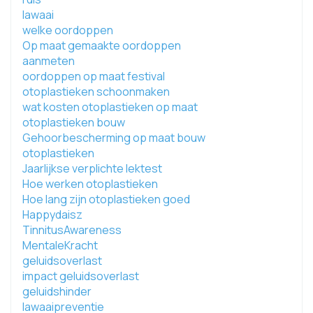
lawaai
welke oordoppen
Op maat gemaakte oordoppen
aanmeten
oordoppen op maat festival
otoplastieken schoonmaken
wat kosten otoplastieken op maat
otoplastieken bouw
Gehoorbescherming op maat bouw
otoplastieken
Jaarlijkse verplichte lektest
Hoe werken otoplastieken
Hoe lang zijn otoplastieken goed
Happydaisz
TinnitusAwareness
MentaleKracht
geluidsoverlast
impact geluidsoverlast
geluidshinder
lawaaipreventie