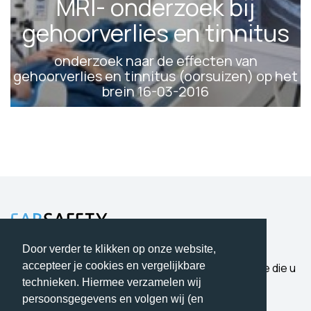
MRI- onderzoek bij
gehoorverlies en tinnitus
onderzoek naar de effecten van
gehoorverlies en tinnitus (oorsuizen) op het
brein 16-03-2016
12 April 2017
Door verder te klikken op onze website,
accepteer je cookies en vergelijkbare
Bescherming waar u op kunt vertrouwen. Expertise die u
hoort.
technieken. Hiermee verzamelen wij
persoonsgegevens en volgen wij (en