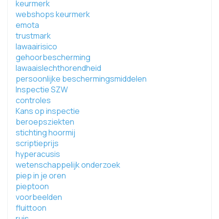
keurmerk
webshops keurmerk
emota
trustmark
lawaairisico
gehoorbescherming
lawaaislechthorendheid
persoonlijke beschermingsmiddelen
Inspectie SZW
controles
Kans op inspectie
beroepsziekten
stichting hoormij
scriptieprijs
hyperacusis
wetenschappelijk onderzoek
piep in je oren
pieptoon
voorbeelden
fluittoon
ruis