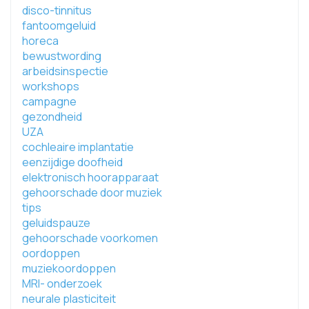
disco-tinnitus
fantoomgeluid
horeca
bewustwording
arbeidsinspectie
workshops
campagne
gezondheid
UZA
cochleaire implantatie
eenzijdige doofheid
elektronisch hoorapparaat
gehoorschade door muziek
tips
geluidspauze
gehoorschade voorkomen
oordoppen
muziekoordoppen
MRI- onderzoek
neurale plasticiteit