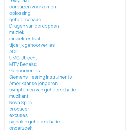
telegraaf
oorsuizen voorkomen
oplossing
gehoorschade
Dragen van oordoppen
muziek
muziekfestival
tijdelijk gehoorverlies
ADE
UMC Utrecht
MTV Benelux
Gehoorverlies
Siemens Hearing Instruments
Amerikaanse jongeren
symptomen van gehoorschade
muzikant
Nova Spire
producer
excuses
signalen gehoorschade
onderzoek