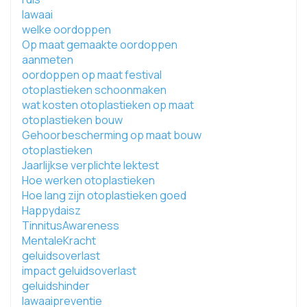
lawaai
welke oordoppen
Op maat gemaakte oordoppen
aanmeten
oordoppen op maat festival
otoplastieken schoonmaken
wat kosten otoplastieken op maat
otoplastieken bouw
Gehoorbescherming op maat bouw
otoplastieken
Jaarlijkse verplichte lektest
Hoe werken otoplastieken
Hoe lang zijn otoplastieken goed
Happydaisz
TinnitusAwareness
MentaleKracht
geluidsoverlast
impact geluidsoverlast
geluidshinder
lawaaipreventie