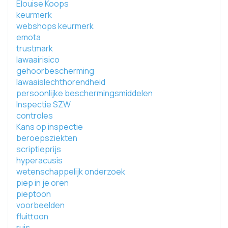
Elouise Koops
keurmerk
webshops keurmerk
emota
trustmark
lawaairisico
gehoorbescherming
lawaaislechthorendheid
persoonlijke beschermingsmiddelen
Inspectie SZW
controles
Kans op inspectie
beroepsziekten
scriptieprijs
hyperacusis
wetenschappelijk onderzoek
piep in je oren
pieptoon
voorbeelden
fluittoon
ruis