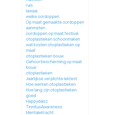
ruis
lawaai
welke oordoppen
Op maat gemaakte oordoppen
aanmeten
oordoppen op maat festival
otoplastieken schoonmaken
wat kosten otoplastieken op
maat
otoplastieken bouw
Gehoorbescherming op maat
bouw
otoplastieken
Jaarlijkse verplichte lektest
Hoe werken otoplastieken
Hoe lang zijn otoplastieken
goed
Happydaisz
TinnitusAwareness
MentaleKracht