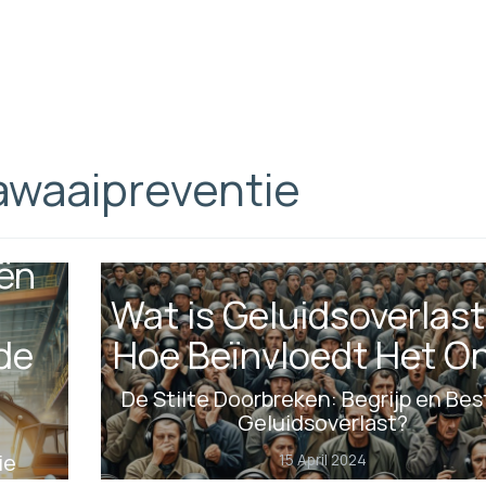
lawaaipreventie
eën
Wat is Geluidsoverlast
de
Hoe Beïnvloedt Het O
De Stilte Doorbreken: Begrijp en Best
Geluidsoverlast?
ie
15 April 2024