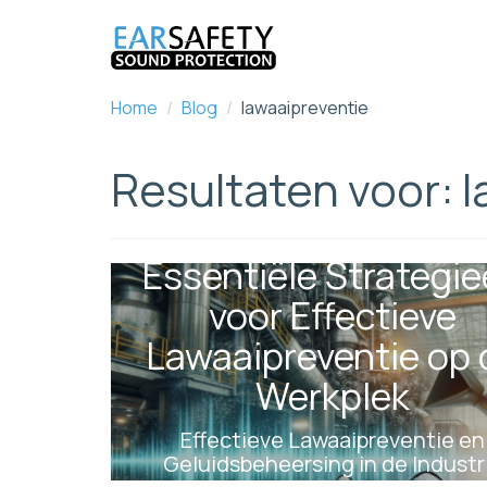
Home
/
Blog
/
lawaaipreventie
Resultaten voor: 
Essentiële Strategi
voor Effectieve
Lawaaipreventie op 
Werkplek
Effectieve Lawaaipreventie en
Geluidsbeheersing in de Industr