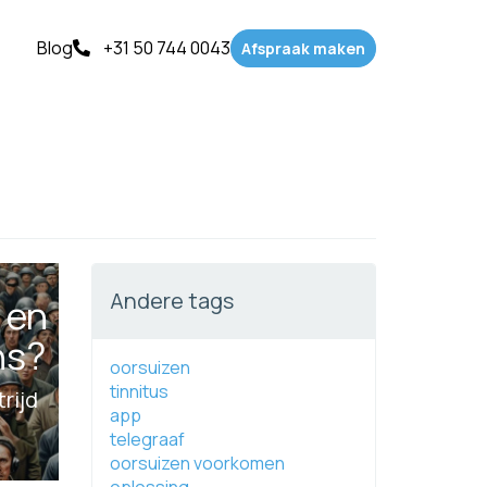
Blog
+31 50 744 0043
Afspraak maken
Andere tags
 en
ns?
oorsuizen
tinnitus
rijd
app
telegraaf
oorsuizen voorkomen