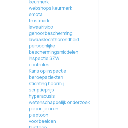
keurmerk
webshops keurmerk
emota
trustmark
lawaairisico
gehoorbescherming
lawaaislechthorendheid
persoonlijke
beschermingsmiddelen
Inspectie SZW
controles
Kans op inspectie
beroepsziekten
stichting hoormij
scriptieprijs
hyperacusis
wetenschappelijk onderzoek
piep in je oren
pieptoon
voorbeelden
fluittoon