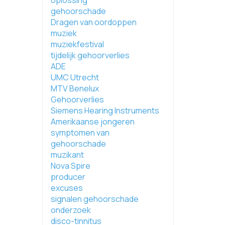
oplossing
gehoorschade
Dragen van oordoppen
muziek
muziekfestival
tijdelijk gehoorverlies
ADE
UMC Utrecht
MTV Benelux
Gehoorverlies
Siemens Hearing Instruments
Amerikaanse jongeren
symptomen van
gehoorschade
muzikant
Nova Spire
producer
excuses
signalen gehoorschade
onderzoek
disco-tinnitus