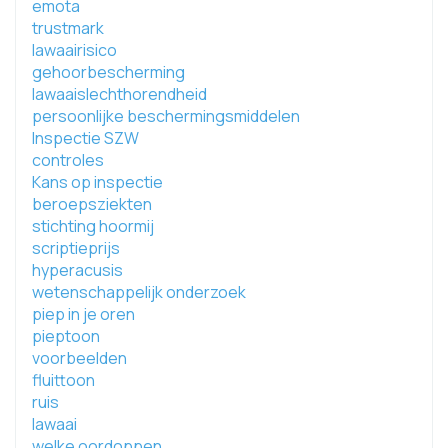
emota
trustmark
lawaairisico
gehoorbescherming
lawaaislechthorendheid
persoonlijke beschermingsmiddelen
Inspectie SZW
controles
Kans op inspectie
beroepsziekten
stichting hoormij
scriptieprijs
hyperacusis
wetenschappelijk onderzoek
piep in je oren
pieptoon
voorbeelden
fluittoon
ruis
lawaai
welke oordoppen