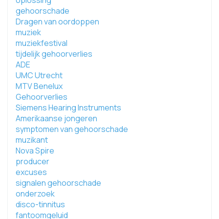
oplossing
gehoorschade
Dragen van oordoppen
muziek
muziekfestival
tijdelijk gehoorverlies
ADE
UMC Utrecht
MTV Benelux
Gehoorverlies
Siemens Hearing Instruments
Amerikaanse jongeren
symptomen van gehoorschade
muzikant
Nova Spire
producer
excuses
signalen gehoorschade
onderzoek
disco-tinnitus
fantoomgeluid