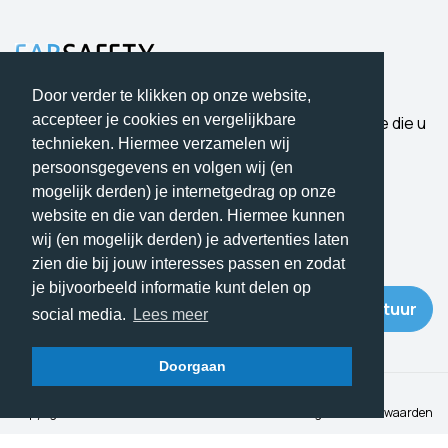
Door verder te klikken op onze website,
accepteer je cookies en vergelijkbare
Bescherming waar u op kunt vertrouwen. Expertise die u
hoort.
technieken. Hiermee verzamelen wij
persoonsgegevens en volgen wij (en
mogelijk derden) je internetgedrag op onze
website en die van derden. Hiermee kunnen
wij (en mogelijk derden) je advertenties laten
Subscribe to our newsletter
zien die bij jouw interesses passen en zodat
je bijvoorbeeld informatie kunt delen op
Verstuur
social media.
Lees meer
Doorgaan
Copyright 2026
Contact
•
Algemene Voorwaarden