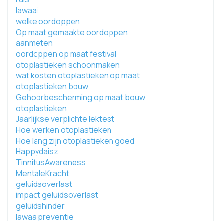
lawaai
welke oordoppen
Op maat gemaakte oordoppen
aanmeten
oordoppen op maat festival
otoplastieken schoonmaken
wat kosten otoplastieken op maat
otoplastieken bouw
Gehoorbescherming op maat bouw
otoplastieken
Jaarlijkse verplichte lektest
Hoe werken otoplastieken
Hoe lang zijn otoplastieken goed
Happydaisz
TinnitusAwareness
MentaleKracht
geluidsoverlast
impact geluidsoverlast
geluidshinder
lawaaipreventie