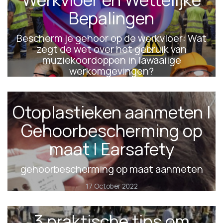
Bepalingen
Bescherm je gehoor op de werkvloer: Wat
zegt de wet over het gebruik van
muziekoordoppen in lawaaiige
werkomgevingen?
23 October 2024
Otoplastieken aanmeten |
Gehoorbescherming op
maat | Earsafety
gehoorbescherming op maat aanmeten
17 October 2022
3 praktische tips om