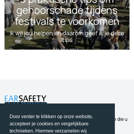
gehoorschade tijdens
festivals te voorkomen
Ik wil jou helpen en daarom geef ik je deze
tips
11 April 2017
Door verder te klikken op onze website,
Bescherming waar u op kunt vertrouwen. Expertise die u
accepteer je cookies en vergelijkbare
hoort.
technieken. Hiermee verzamelen wij