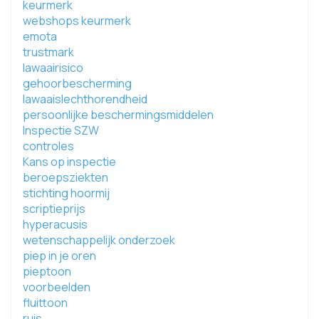
keurmerk
webshops keurmerk
emota
trustmark
lawaairisico
gehoorbescherming
lawaaislechthorendheid
persoonlijke beschermingsmiddelen
Inspectie SZW
controles
Kans op inspectie
beroepsziekten
stichting hoormij
scriptieprijs
hyperacusis
wetenschappelijk onderzoek
piep in je oren
pieptoon
voorbeelden
fluittoon
ruis