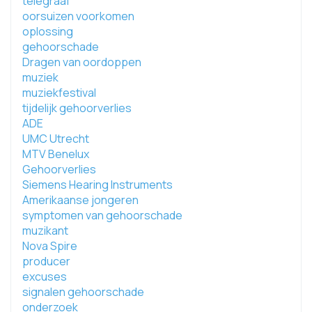
telegraaf
oorsuizen voorkomen
oplossing
gehoorschade
Dragen van oordoppen
muziek
muziekfestival
tijdelijk gehoorverlies
ADE
UMC Utrecht
MTV Benelux
Gehoorverlies
Siemens Hearing Instruments
Amerikaanse jongeren
symptomen van gehoorschade
muzikant
Nova Spire
producer
excuses
signalen gehoorschade
onderzoek