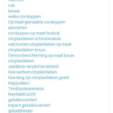
ruis
lawaai
welke oordoppen
Op maat gemaakte oordoppen
aanmeten
oordoppen op maat festival
otoplastieken schoonmaken
wat kosten otoplastieken op maat
otoplastieken bouw
Gehoorbescherming op maat bouw
otoplastieken
Jaarlijkse verplichte lektest
Hoe werken otoplastieken
Hoe lang zijn otoplastieken goed
Happydaisz
TinnitusAwareness
MentaleKracht
geluidsoverlast
impact geluidsoverlast
geluidshinder