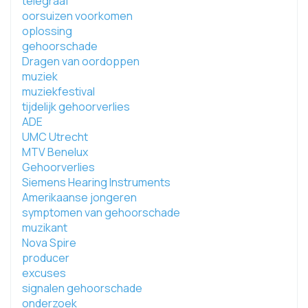
telegraaf
oorsuizen voorkomen
oplossing
gehoorschade
Dragen van oordoppen
muziek
muziekfestival
tijdelijk gehoorverlies
ADE
UMC Utrecht
MTV Benelux
Gehoorverlies
Siemens Hearing Instruments
Amerikaanse jongeren
symptomen van gehoorschade
muzikant
Nova Spire
producer
excuses
signalen gehoorschade
onderzoek