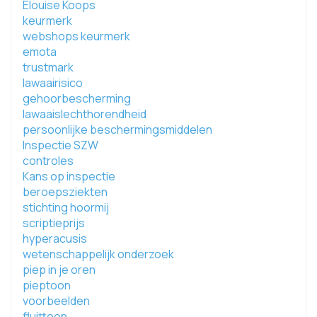
Elouise Koops
keurmerk
webshops keurmerk
emota
trustmark
lawaairisico
gehoorbescherming
lawaaislechthorendheid
persoonlijke beschermingsmiddelen
Inspectie SZW
controles
Kans op inspectie
beroepsziekten
stichting hoormij
scriptieprijs
hyperacusis
wetenschappelijk onderzoek
piep in je oren
pieptoon
voorbeelden
fluittoon