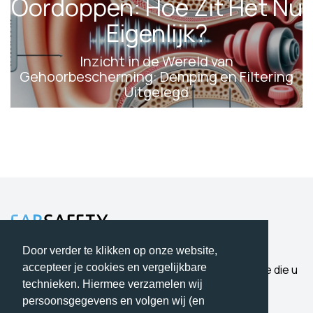
Oordoppen: Hoe Zit Het Nu
Eigenlijk?
Inzicht in de Wereld van
Gehoorbescherming: Demping en Filtering
Uitgelegd
24 April 2024
Door verder te klikken op onze website,
accepteer je cookies en vergelijkbare
Bescherming waar u op kunt vertrouwen. Expertise die u
hoort.
technieken. Hiermee verzamelen wij
persoonsgegevens en volgen wij (en