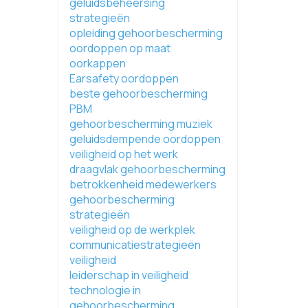
geluidsbeheersing
strategieën
opleiding gehoorbescherming
oordoppen op maat
oorkappen
Earsafety oordoppen
beste gehoorbescherming
PBM
gehoorbescherming muziek
geluidsdempende oordoppen
veiligheid op het werk
draagvlak gehoorbescherming
betrokkenheid medewerkers
gehoorbescherming
strategieën
veiligheid op de werkplek
communicatiestrategieën
veiligheid
leiderschap in veiligheid
technologie in
gehoorbescherming