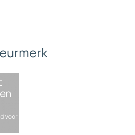
keurmerk
t
 en
id voor