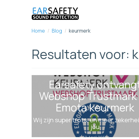
Home
/
Blog
/
keurmerk
Resultaten voor: 
Earsafety ontvang
Webshop Trustmark
Emota keurmerk
Wij zijn super trots, en meer zekerhe
jou
12 April 2017