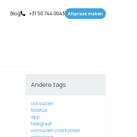
Blog
+31 50 744 0043
Afspraak maken
Andere tags
oorsuizen
tinnitus
app
telegraaf
oorsuizen voorkomen