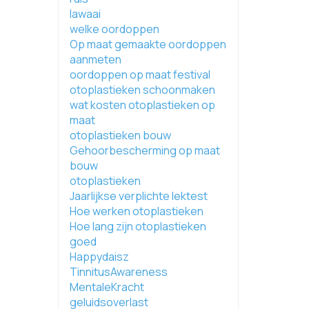
lawaai
welke oordoppen
Op maat gemaakte oordoppen
aanmeten
oordoppen op maat festival
otoplastieken schoonmaken
wat kosten otoplastieken op
maat
otoplastieken bouw
Gehoorbescherming op maat
bouw
otoplastieken
Jaarlijkse verplichte lektest
Hoe werken otoplastieken
Hoe lang zijn otoplastieken
goed
Happydaisz
TinnitusAwareness
MentaleKracht
geluidsoverlast