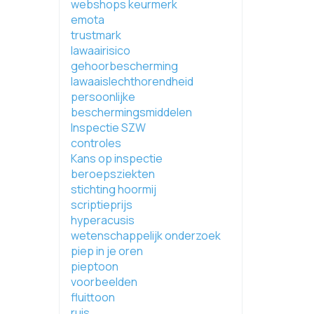
webshops keurmerk
emota
trustmark
lawaairisico
gehoorbescherming
lawaaislechthorendheid
persoonlijke
beschermingsmiddelen
Inspectie SZW
controles
Kans op inspectie
beroepsziekten
stichting hoormij
scriptieprijs
hyperacusis
wetenschappelijk onderzoek
piep in je oren
pieptoon
voorbeelden
fluittoon
ruis