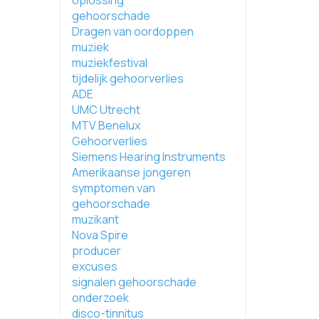
oplossing
gehoorschade
Dragen van oordoppen
muziek
muziekfestival
tijdelijk gehoorverlies
ADE
UMC Utrecht
MTV Benelux
Gehoorverlies
Siemens Hearing Instruments
Amerikaanse jongeren
symptomen van
gehoorschade
muzikant
Nova Spire
producer
excuses
signalen gehoorschade
onderzoek
disco-tinnitus