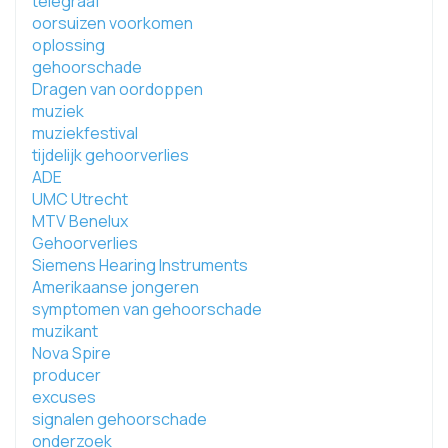
telegraaf
oorsuizen voorkomen
oplossing
gehoorschade
Dragen van oordoppen
muziek
muziekfestival
tijdelijk gehoorverlies
ADE
UMC Utrecht
MTV Benelux
Gehoorverlies
Siemens Hearing Instruments
Amerikaanse jongeren
symptomen van gehoorschade
muzikant
Nova Spire
producer
excuses
signalen gehoorschade
onderzoek