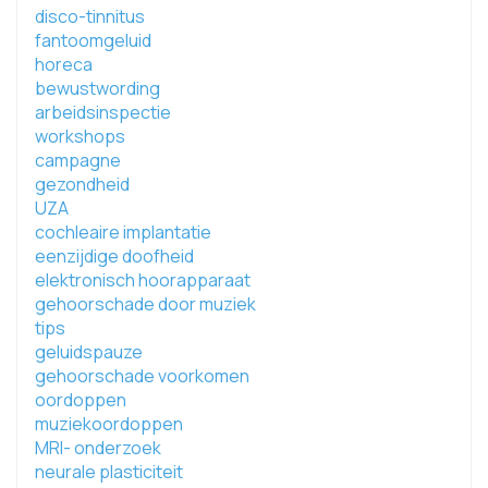
disco-tinnitus
fantoomgeluid
horeca
bewustwording
arbeidsinspectie
workshops
campagne
gezondheid
UZA
cochleaire implantatie
eenzijdige doofheid
elektronisch hoorapparaat
gehoorschade door muziek
tips
geluidspauze
gehoorschade voorkomen
oordoppen
muziekoordoppen
MRI- onderzoek
neurale plasticiteit