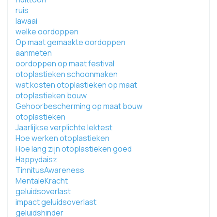
ruis
lawaai
welke oordoppen
Op maat gemaakte oordoppen
aanmeten
oordoppen op maat festival
otoplastieken schoonmaken
wat kosten otoplastieken op maat
otoplastieken bouw
Gehoorbescherming op maat bouw
otoplastieken
Jaarlijkse verplichte lektest
Hoe werken otoplastieken
Hoe lang zijn otoplastieken goed
Happydaisz
TinnitusAwareness
MentaleKracht
geluidsoverlast
impact geluidsoverlast
geluidshinder