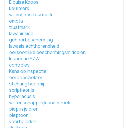
Elouise Koops
keurmerk
webshops keurmerk
emota
trustmark
lawaairisico
gehoorbescherming
lawaaislechthorendheid
persoonlijke beschermingsmiddelen
Inspectie SZW
controles
Kans op inspectie
beroepsziekten
stichting hoormij
scriptieprijs
hyperacusis
wetenschappelijk onderzoek
piep in je oren
pieptoon
voorbeelden
fluittoon