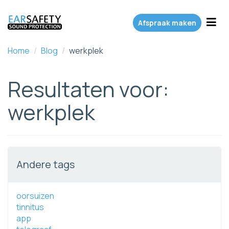
Toggl
Afspraak maken
Home
/
Blog
/
werkplek
Resultaten voor:
werkplek
Andere tags
oorsuizen
tinnitus
app